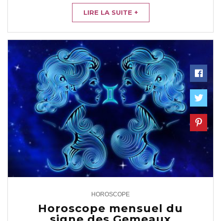
LIRE LA SUITE +
HOROSCOPE
2
Horoscope mensuel du
signe des Gemeaux