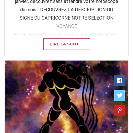
janvier, découvrez sans attendre votre horoscope
du mois ! DECOUVREZ LA DESCRIPTION DU
SIGNE DU CAPRICORNE NOTRE SELECTION
VOYANCE
BélierTaureauGémeauxCancerLionViergeBalanceScorpion
VOTRE HOROSCOPE DU ...
LIRE LA SUITE +