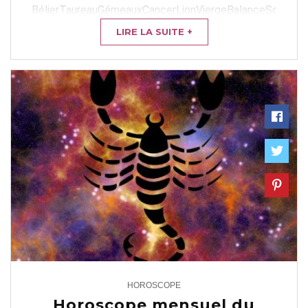
BélierTaureauGémeauxCancerLionViergeBalanceScorpion
VOTRE HOROSCOPE DU ...
LIRE LA SUITE +
HOROSCOPE
2
Horoscope mensuel du